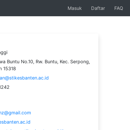
Masuk
Daftar
FAQ
nggi
wa Buntu No.10, Rw. Buntu, Kec. Serpong,
n 15318
an@stikesbanten.ac.id
1242
lhz@gmail.com
kesbanten.ac.id