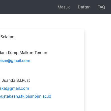
Masuk
Daftar
FAQ
 Selatan
Adam Komp.Malkon Temon
ipism@gmail.com
uanda,S.I.Pust
taka@gmail.com
pustakaan.stkipismbjm.ac.id