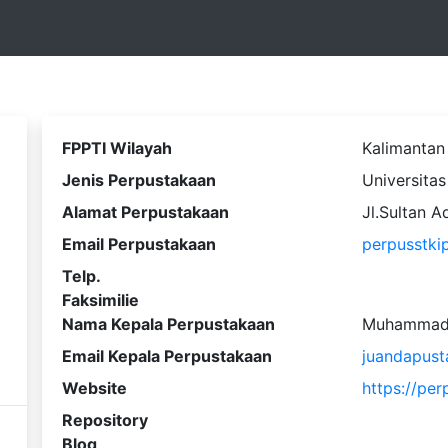
FPPTI Wilayah
Kalimantan
Jenis Perpustakaan
Universitas
Alamat Perpustakaan
Jl.Sultan 
Email Perpustakaan
perpusstk
Telp.
Faksimilie
Nama Kepala Perpustakaan
Muhammad J
Email Kepala Perpustakaan
juandapus
Website
https://per
Repository
Blog