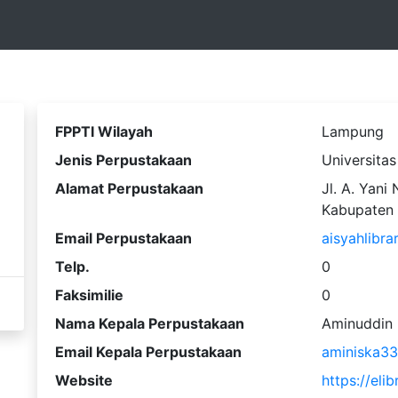
FPPTI Wilayah
Lampung
Jenis Perpustakaan
Universitas
Alamat Perpustakaan
Jl. A. Yan
Kabupaten 
Email Perpustakaan
aisyahlibr
Telp.
0
Faksimilie
0
Nama Kepala Perpustakaan
Aminuddin
Email Kepala Perpustakaan
aminiska3
Website
https://eli