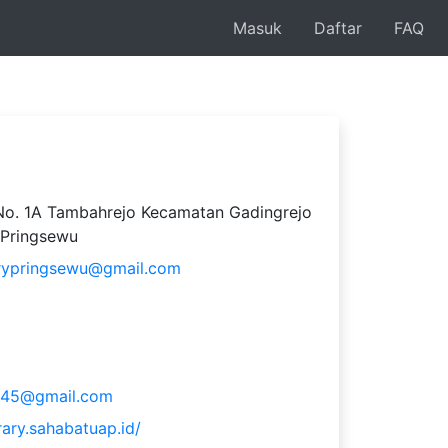
Masuk
Daftar
FAQ
i No. 1A Tambahrejo Kecamatan Gadingrejo
Pringsewu
arypringsewu@gmail.com
345@gmail.com
brary.sahabatuap.id/